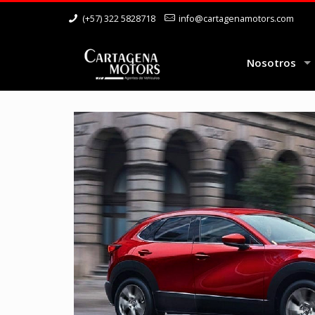
(+57) 322 5828718
info@cartagenamotors.com
Nosotros